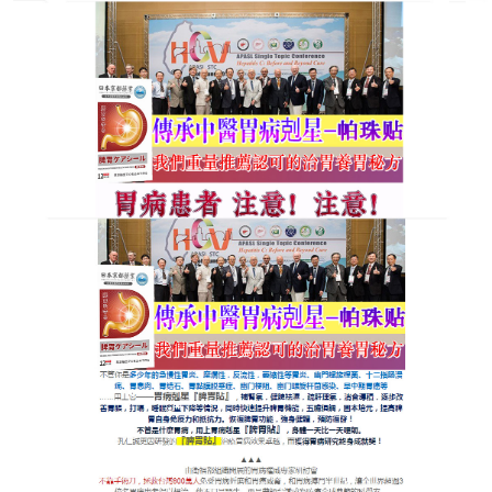
日本京都藥業脾胃貼專賣店
腸胃養護貼草本貼一貼，消化
順暢了！
依據脾胃為後天之本理論，
腸胃養護貼
以黃芪、當歸
補氣養血，搭配陳皮、砂仁理氣和中，全方位調理中
焦氣機，透皮給藥避免胃酸破壞藥效，藥材經過脫敏
處理，敏感肌膚也能安心使用，上班族飯後貼於臍
部，促進胃腸蠕動，減少辦公室久坐引發的腹脹；運
動愛好者貼後可加速能量代謝，避免運動後胃痙攣，
孕晚期媽媽也可在醫生指導下使用，腸胃養護貼溫補